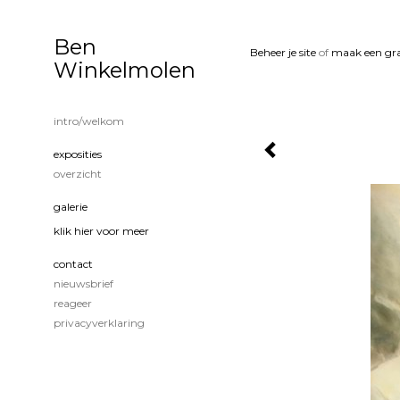
Ben
Beheer je site
of
maak een gra
Winkelmolen
intro/welkom
exposities
overzicht
galerie
klik hier voor meer
contact
nieuwsbrief
reageer
privacyverklaring