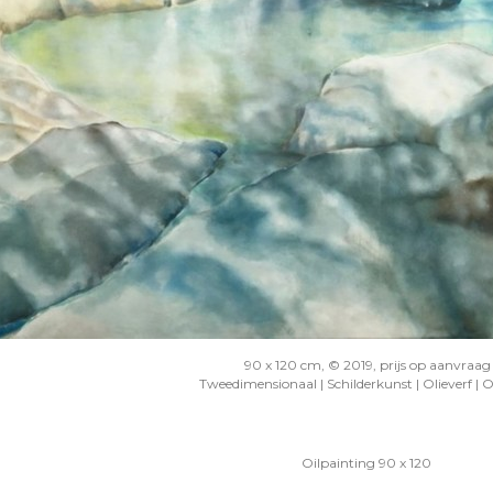
90 x 120 cm, © 2019, prijs op aanvraag
Tweedimensionaal | Schilderkunst | Olieverf | 
Oilpainting 90 x 120