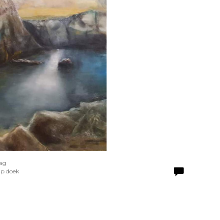
aag
Op doek