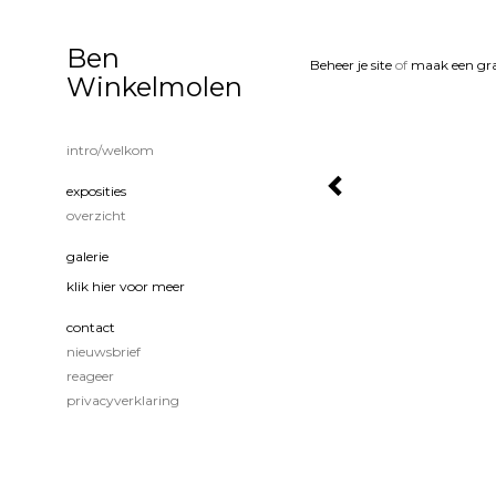
Ben
Beheer je site
of
maak een gra
Winkelmolen
intro/welkom
exposities
overzicht
galerie
klik hier voor meer
contact
nieuwsbrief
reageer
privacyverklaring