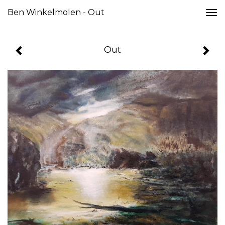
Ben Winkelmolen - Out
Togg
navi
Out