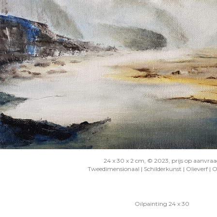
24 x 30 x 2 cm, © 2023, prijs op aanvra
Tweedimensionaal | Schilderkunst | Olieverf | 
Oilpainting 24 x 30