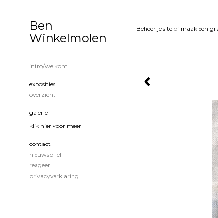
Ben
Beheer je site
of
maak een gra
Winkelmolen
intro/welkom
exposities
overzicht
galerie
klik hier voor meer
contact
nieuwsbrief
reageer
privacyverklaring