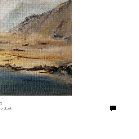
ag
Op doek