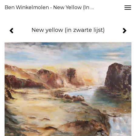
Ben Winkelmolen - New Yellow (in Zwarte Lijst)
Togg
navi
New yellow (in zwarte lijst)