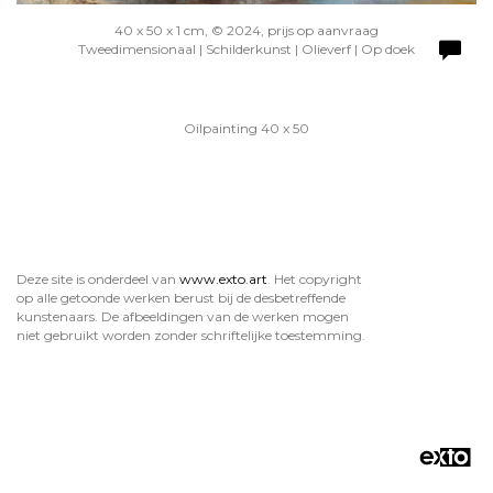
40 x 50 x 1 cm, © 2024, prijs op aanvraag
Tweedimensionaal | Schilderkunst | Olieverf | Op doek
Oilpainting 40 x 50
Deze site is onderdeel van
www.exto.art
. Het copyright
op alle getoonde werken berust bij de desbetreffende
kunstenaars. De afbeeldingen van de werken mogen
niet gebruikt worden zonder schriftelijke toestemming.